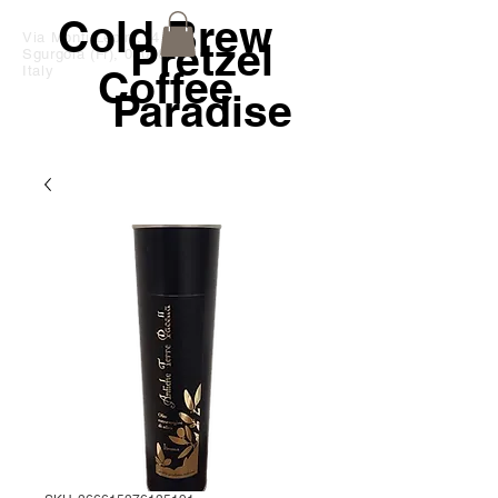
Cold Brew
Via Monti Lepini,14
Pretzel
Sgurgola (Fr), 03010
Coffee
Italy
Paradise