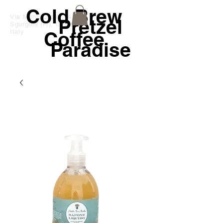
Cold Brew
Via Monti Lepini,14
Pretzel
Sgurgola (Fr), 03010
Coffee
Italy
Paradise